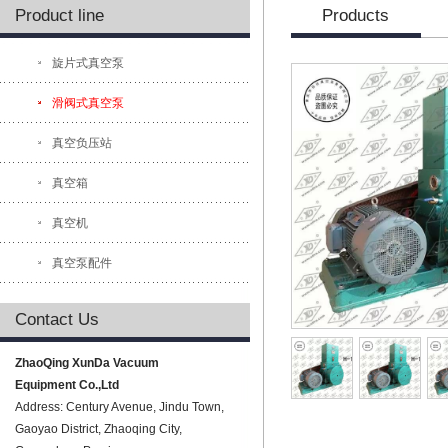
Product line
Products
旋片式真空泵
滑阀式真空泵
真空负压站
真空箱
真空机
真空泵配件
Contact Us
ZhaoQing XunDa Vacuum
Equipment Co.,Ltd
Address: Century Avenue, Jindu Town,
Gaoyao District, Zhaoqing City,