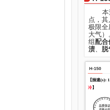
本泵
点，其
极限全
大气）
组
配合
渍
、
脱
H-150
【抽速(s): 
冷
】