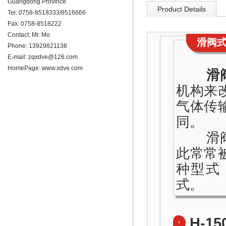
Guangdong Province
Product Details
Tel: 0758-8518333/8516666
Fax: 0758-8518222
Contact: Mr. Mo
滑阀
Phone: 13929821138
E-mail:
zqxdve@126.com
HomePage:
www.xdve.com
滑
机构来
气体传
同。
滑阀泵
此常常
种型式
式。
H-15
·