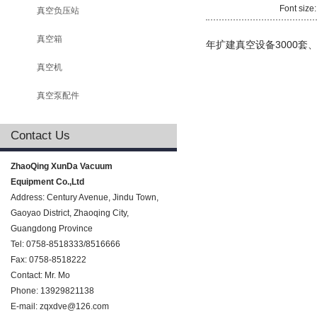
Font size
真空负压站
真空箱
年扩建真空设备3000套、
真空机
真空泵配件
Contact Us
ZhaoQing XunDa Vacuum
Equipment Co.,Ltd
Address: Century Avenue, Jindu Town,
Gaoyao District, Zhaoqing City,
Guangdong Province
Tel: 0758-8518333/8516666
Fax: 0758-8518222
Contact: Mr. Mo
Phone: 13929821138
E-mail:
zqxdve@126.com