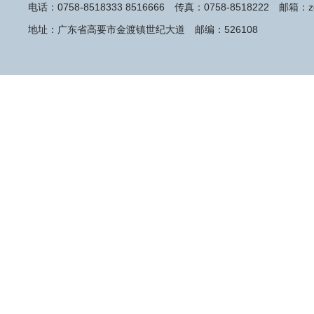
电话：0758-8518333 8516666 传真：0758-8518222 邮箱：zq
地址：广东省高要市金渡镇世纪大道 邮编：526108